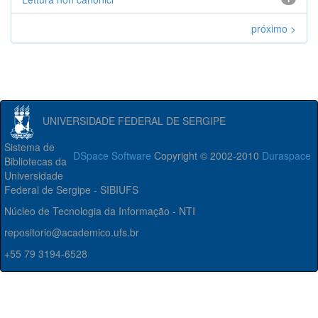
próximo >
UNIVERSIDADE FEDERAL DE SERGIPE
Sistema de
DSpace Software
Copyright © 2002-2010
Duraspace
Bibliotecas da
Universidade
Federal de Sergipe - SIBIUFS
Núcleo de Tecnologia da Informação - NTI
repositorio@academico.ufs.br
+55 79 3194-6528