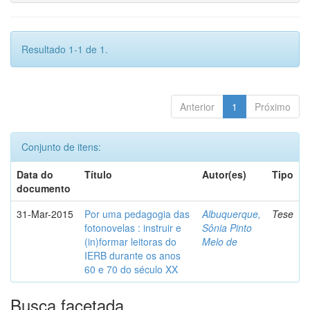
Resultado 1-1 de 1.
Anterior
1
Próximo
Conjunto de itens:
Data do
Título
Autor(es)
Tipo
documento
31-Mar-2015
Por uma pedagogia das
Albuquerque,
Tese
fotonovelas : instruir e
Sônia Pinto
(in)formar leitoras do
Melo de
IERB durante os anos
60 e 70 do século XX
Busca facetada