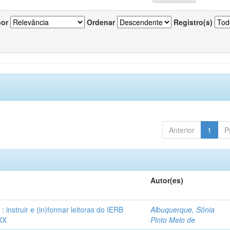
por
Ordenar
Registro(s)
Anterior
1
P
Autor(es)
instruir e (in)formar leitoras do IERB
Albuquerque, Sônia
XX
Pinto Melo de