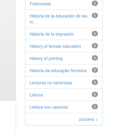
Fotonovela
1
Historia de la educación de las
1
m...
Historia de la impresión
1
History of female education
1
History of printing
1
História da educação feminina
1
Lecturas no canónicas
1
Leitura
1
Lettura non canonici
1
próximo >