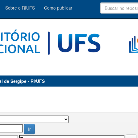
Sobre o RIUFS
Como publicar
al de Sergipe - RI/UFS