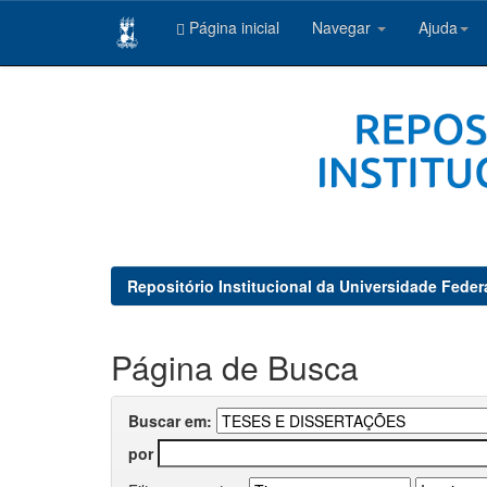
Página inicial
Navegar
Ajuda
Skip
navigation
Repositório Institucional da Universidade Feder
Página de Busca
Buscar em:
por