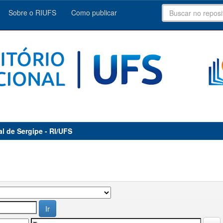
Sobre o RIUFS
Como publicar
al de Sergipe - RI/UFS