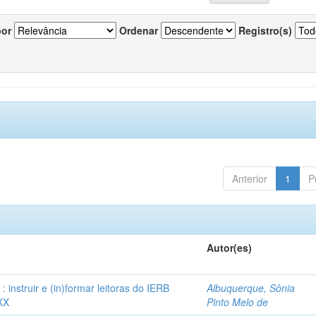
por
Ordenar
Registro(s)
Anterior
1
P
Autor(es)
instruir e (in)formar leitoras do IERB
Albuquerque, Sônia
XX
Pinto Melo de