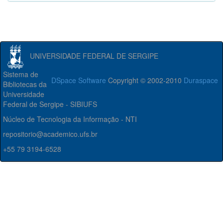
UNIVERSIDADE FEDERAL DE SERGIPE
Sistema de
DSpace Software
Copyright © 2002-2010
Duraspace
Bibliotecas da
Universidade
Federal de Sergipe - SIBIUFS
Núcleo de Tecnologia da Informação - NTI
repositorio@academico.ufs.br
+55 79 3194-6528