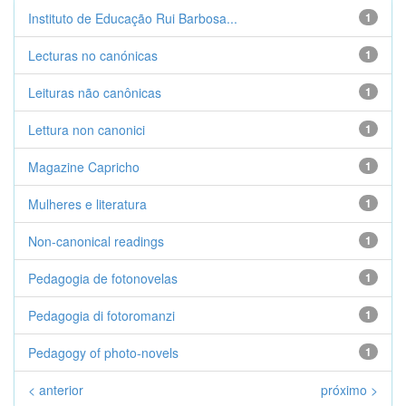
Instituto de Educação Rui Barbosa...
1
Lecturas no canónicas
1
Leituras não canônicas
1
Lettura non canonici
1
Magazine Capricho
1
Mulheres e literatura
1
Non-canonical readings
1
Pedagogia de fotonovelas
1
Pedagogia di fotoromanzi
1
Pedagogy of photo-novels
1
< anterior
próximo >