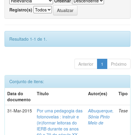
Ordenar
Registro(s)
Resultado 1-1 de 1.
Anterior
1
Próximo
Conjunto de itens:
Data do
Título
Autor(es)
Tipo
documento
31-Mar-2015
Por uma pedagogia das
Albuquerque,
Tese
fotonovelas : instruir e
Sônia Pinto
(in)formar leitoras do
Melo de
IERB durante os anos
60 e 70 do século XX