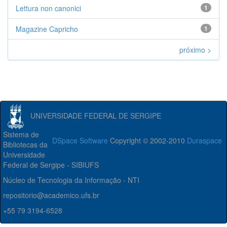
Lettura non canonici
1
Magazine Capricho
1
próximo >
UNIVERSIDADE FEDERAL DE SERGIPE
Sistema de
DSpace Software
Copyright © 2002-2010
Duraspace
Bibliotecas da
Universidade
Federal de Sergipe - SIBIUFS
Núcleo de Tecnologia da Informação - NTI
repositorio@academico.ufs.br
+55 79 3194-6528