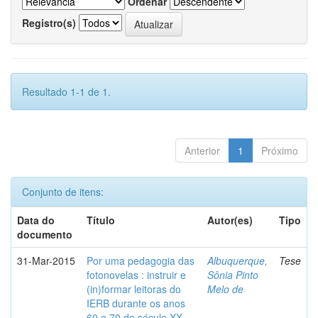
Ordenar
Registro(s)
Resultado 1-1 de 1.
Anterior
1
Próximo
Conjunto de itens:
Data do
Título
Autor(es)
Tipo
documento
31-Mar-2015
Por uma pedagogia das
Albuquerque,
Tese
fotonovelas : instruir e
Sônia Pinto
(in)formar leitoras do
Melo de
IERB durante os anos
60 e 70 do século XX