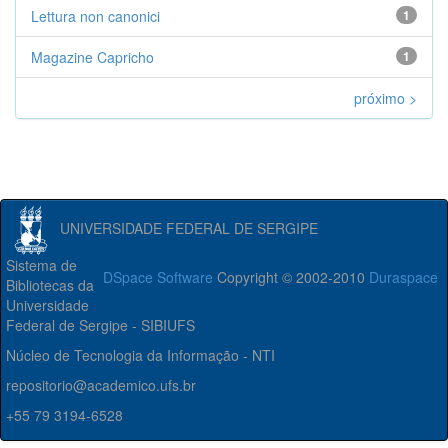
Lettura non canonici
1
Magazine Capricho
1
próximo >
UNIVERSIDADE FEDERAL DE SERGIPE
Sistema de
DSpace Software
Copyright © 2002-2010
Duraspace
Bibliotecas da
Universidade
Federal de Sergipe - SIBIUFS
Núcleo de Tecnologia da Informação - NTI
repositorio@academico.ufs.br
+55 79 3194-6528