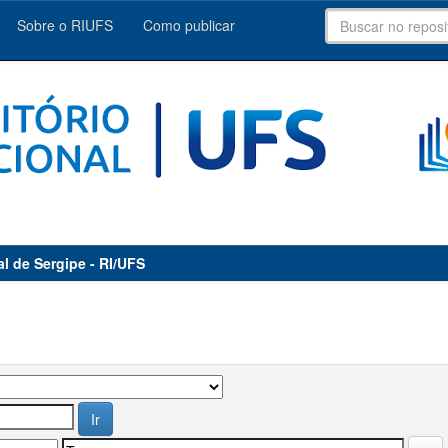
Sobre o RIUFS
Como publicar
al de Sergipe - RI/UFS