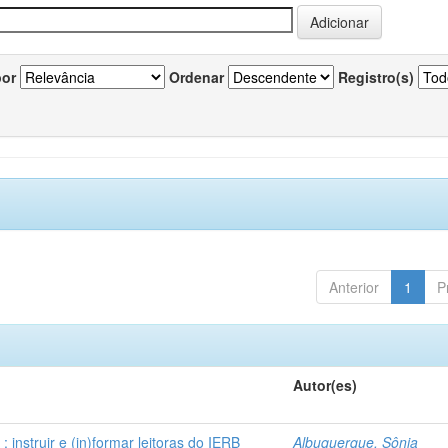
por
Ordenar
Registro(s)
Anterior
1
P
Autor(es)
instruir e (in)formar leitoras do IERB
Albuquerque, Sônia