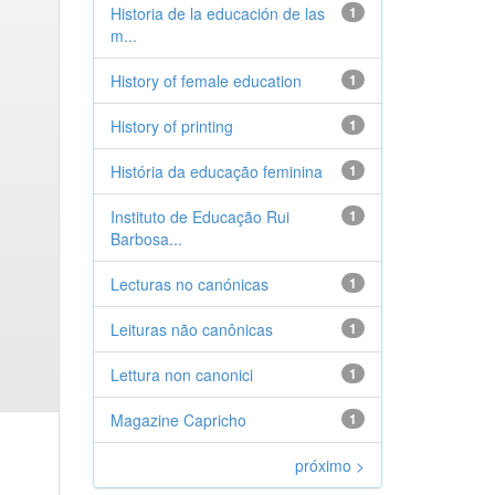
Historia de la educación de las
1
m...
History of female education
1
History of printing
1
História da educação feminina
1
Instituto de Educação Rui
1
Barbosa...
Lecturas no canónicas
1
Leituras não canônicas
1
Lettura non canonici
1
Magazine Capricho
1
próximo >