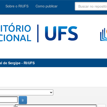
Sobre o RIUFS
Como publicar
al de Sergipe - RI/UFS