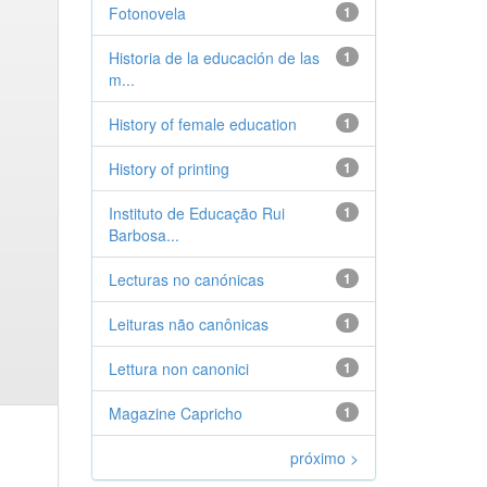
Fotonovela
1
Historia de la educación de las
1
m...
History of female education
1
History of printing
1
Instituto de Educação Rui
1
Barbosa...
Lecturas no canónicas
1
Leituras não canônicas
1
Lettura non canonici
1
Magazine Capricho
1
próximo >