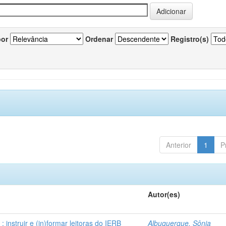
por
Ordenar
Registro(s)
Anterior
1
P
Autor(es)
instruir e (in)formar leitoras do IERB
Albuquerque, Sônia