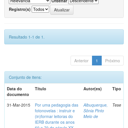
Ordenar
Registro(s)
Resultado 1-1 de 1.
Anterior
1
Próximo
Conjunto de itens:
Data do
Título
Autor(es)
Tipo
documento
31-Mar-2015
Por uma pedagogia das
Albuquerque,
Tese
fotonovelas : instruir e
Sônia Pinto
(in)formar leitoras do
Melo de
IERB durante os anos
60 e 70 do século XX