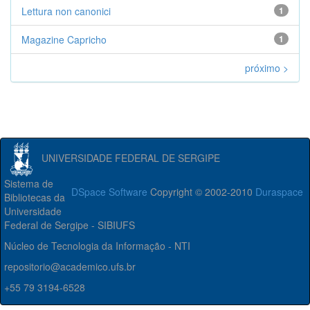
Lettura non canonici
1
Magazine Capricho
1
próximo >
UNIVERSIDADE FEDERAL DE SERGIPE
Sistema de
DSpace Software
Copyright © 2002-2010
Duraspace
Bibliotecas da
Universidade
Federal de Sergipe - SIBIUFS
Núcleo de Tecnologia da Informação - NTI
repositorio@academico.ufs.br
+55 79 3194-6528