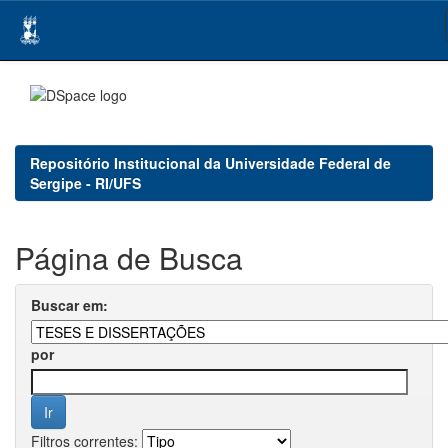
Skip
navigation
Repositório Institucional da Universidade Federal de
Sergipe - RI/UFS
Página de Busca
Buscar em:
por
Filtros correntes: