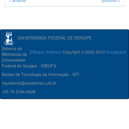
< anterior
próximo >
UNIVERSIDADE FEDERAL DE SERGIPE
Sistema de
DSpace Software
Copyright © 2002-2010
Duraspace
Bibliotecas da
Universidade
Federal de Sergipe - SIBIUFS
Núcleo de Tecnologia da Informação - NTI
repositorio@academico.ufs.br
+55 79 3194-6528