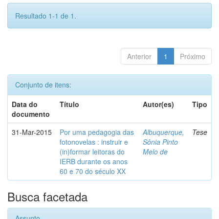
Resultado 1-1 de 1.
Anterior
1
Próximo
Conjunto de itens:
Data do
Título
Autor(es)
Tipo
documento
31-Mar-2015
Por uma pedagogia das
Albuquerque,
Tese
fotonovelas : instruir e
Sônia Pinto
(in)formar leitoras do
Melo de
IERB durante os anos
60 e 70 do século XX
Busca facetada
Assunto