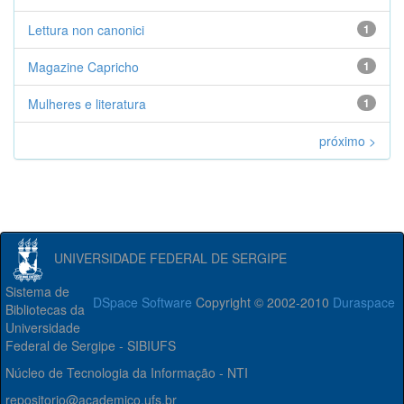
Lettura non canonici
1
Magazine Capricho
1
Mulheres e literatura
1
próximo >
UNIVERSIDADE FEDERAL DE SERGIPE
Sistema de
DSpace Software
Copyright © 2002-2010
Duraspace
Bibliotecas da
Universidade
Federal de Sergipe - SIBIUFS
Núcleo de Tecnologia da Informação - NTI
repositorio@academico.ufs.br