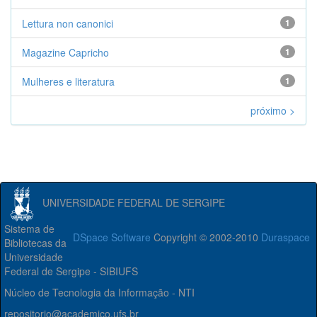
Lettura non canonici
1
Magazine Capricho
1
Mulheres e literatura
1
próximo >
UNIVERSIDADE FEDERAL DE SERGIPE
Sistema de
DSpace Software
Copyright © 2002-2010
Duraspace
Bibliotecas da
Universidade
Federal de Sergipe - SIBIUFS
Núcleo de Tecnologia da Informação - NTI
repositorio@academico.ufs.br