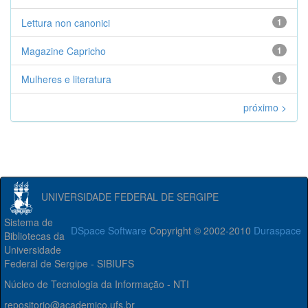
Lettura non canonici
1
Magazine Capricho
1
Mulheres e literatura
1
próximo >
UNIVERSIDADE FEDERAL DE SERGIPE
Sistema de
DSpace Software
Copyright © 2002-2010
Duraspace
Bibliotecas da
Universidade
Federal de Sergipe - SIBIUFS
Núcleo de Tecnologia da Informação - NTI
repositorio@academico.ufs.br