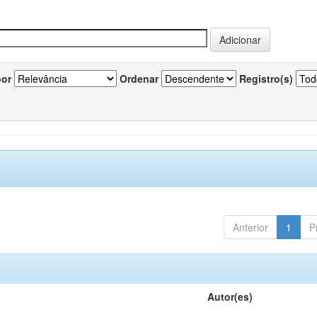
por
Ordenar
Registro(s)
Anterior
1
P
Autor(es)