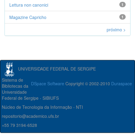
Lettura non canonici
1
Magazine Capricho
1
próximo >
UNIVERSIDADE FEDERAL DE SERGIPE
Sistema de
DSpace Software
Copyright © 2002-2010
Duraspace
Bibliotecas da
Universidade
Federal de Sergipe - SIBIUFS
Núcleo de Tecnologia da Informação - NTI
repositorio@academico.ufs.br
+55 79 3194-6528