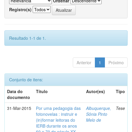
Ordenar
Registro(s)
Resultado 1-1 de 1.
Anterior
1
Próximo
Conjunto de itens:
Data do
Título
Autor(es)
Tipo
documento
31-Mar-2015
Por uma pedagogia das
Albuquerque,
Tese
fotonovelas : instruir e
Sônia Pinto
(in)formar leitoras do
Melo de
IERB durante os anos
60 e 70 do século XX