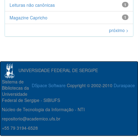
Leituras não canônicas
1
Magazine Capricho
1
próximo >
UNIVERSIDADE FEDERAL DE SERGIPE
Sistema de
DSpace Software
Copyright © 2002-2010
Duraspace
Bibliotecas da
Universidade
Federal de Sergipe - SIBIUFS
Núcleo de Tecnologia da Informação - NTI
repositorio@academico.ufs.br
+55 79 3194-6528