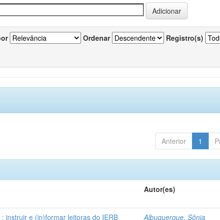
por
Ordenar
Registro(s)
Anterior
1
P
Autor(es)
instruir e (in)formar leitoras do IERB
Albuquerque, Sônia