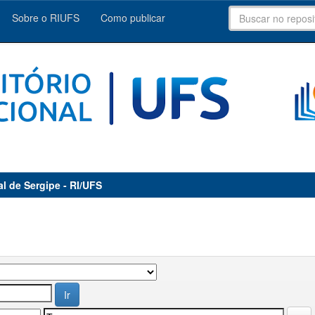
Sobre o RIUFS
Como publicar
al de Sergipe - RI/UFS