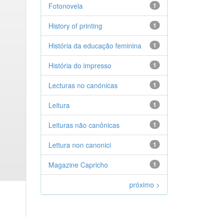
Fotonovela
1
History of printing
1
História da educação feminina
1
História do impresso
1
Lecturas no canónicas
1
Leitura
1
Leituras não canônicas
1
Lettura non canonici
1
Magazine Capricho
1
próximo >