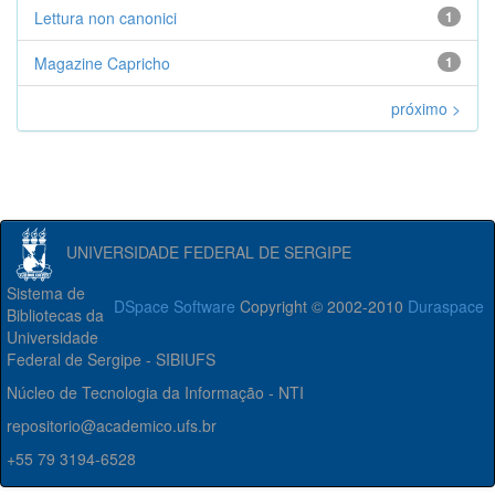
Lettura non canonici
1
Magazine Capricho
1
próximo >
UNIVERSIDADE FEDERAL DE SERGIPE
Sistema de
DSpace Software
Copyright © 2002-2010
Duraspace
Bibliotecas da
Universidade
Federal de Sergipe - SIBIUFS
Núcleo de Tecnologia da Informação - NTI
repositorio@academico.ufs.br
+55 79 3194-6528