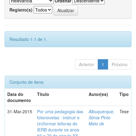
Ordenar
Registro(s)
Resultado 1-1 de 1.
Anterior
1
Próximo
Conjunto de itens:
Data do
Título
Autor(es)
Tipo
documento
31-Mar-2015
Por uma pedagogia das
Albuquerque,
Tese
fotonovelas : instruir e
Sônia Pinto
(in)formar leitoras do
Melo de
IERB durante os anos
60 e 70 do século XX