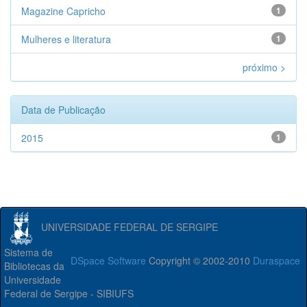
Magazine Capricho
1
Mulheres e literatura
1
próximo >
Data de Publicação
2015
1
UNIVERSIDADE FEDERAL DE SERGIPE
Sistema de
DSpace Software
Copyright © 2002-2010
Duraspace
Bibliotecas da
Universidade
Federal de Sergipe - SIBIUFS