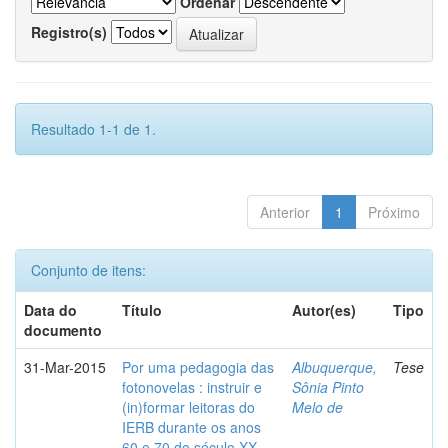
Ordenar
Registro(s)
Resultado 1-1 de 1.
Anterior
1
Próximo
Conjunto de itens:
Data do
Título
Autor(es)
Tipo
documento
31-Mar-2015
Por uma pedagogia das
Albuquerque,
Tese
fotonovelas : instruir e
Sônia Pinto
(in)formar leitoras do
Melo de
IERB durante os anos
60 e 70 do século XX