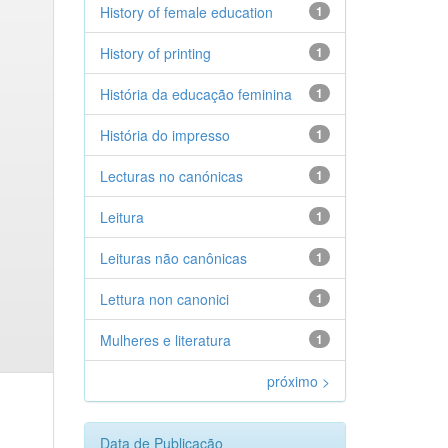
History of female education
1
History of printing
1
História da educação feminina
1
História do impresso
1
Lecturas no canónicas
1
Leitura
1
Leituras não canônicas
1
Lettura non canonici
1
Mulheres e literatura
1
próximo >
Data de Publicação