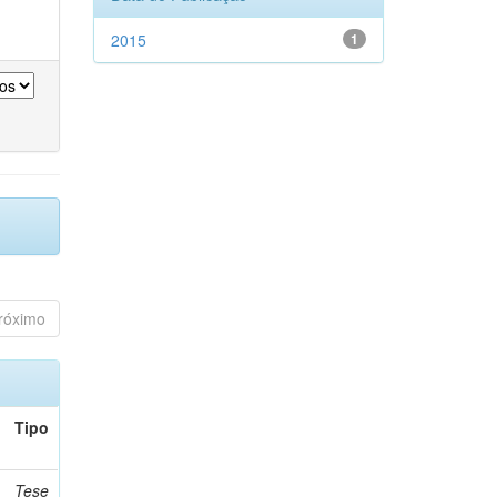
2015
1
róximo
Tipo
Tese