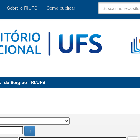
Sobre o RIUFS
Como publicar
al de Sergipe - RI/UFS