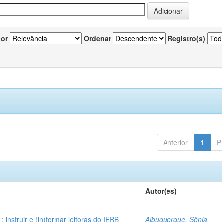
por
Ordenar
Registro(s)
Anterior
1
P
Autor(es)
instruir e (in)formar leitoras do IERB
Albuquerque, Sônia