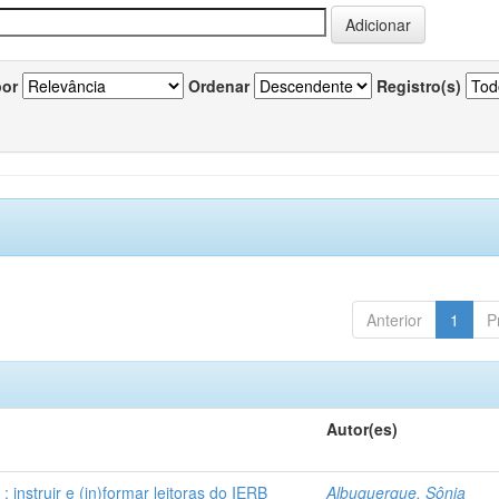
por
Ordenar
Registro(s)
Anterior
1
P
Autor(es)
instruir e (in)formar leitoras do IERB
Albuquerque, Sônia