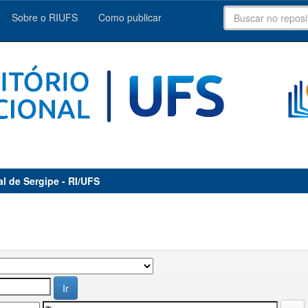
Sobre o RIUFS
Como publicar
al de Sergipe - RI/UFS