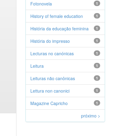
Fotonovela
1
History of female education
1
História da educação feminina
1
História do impresso
1
Lecturas no canónicas
1
Leitura
1
Leituras não canônicas
1
Lettura non canonici
1
Magazine Capricho
1
próximo >