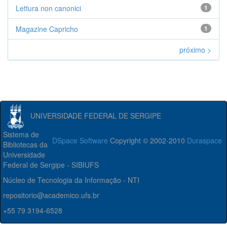
Lettura non canonici
1
Magazine Capricho
1
próximo >
UNIVERSIDADE FEDERAL DE SERGIPE
Sistema de
DSpace Software
Copyright © 2002-2010
Duraspace
Bibliotecas da
Universidade
Federal de Sergipe - SIBIUFS
Núcleo de Tecnologia da Informação - NTI
repositorio@academico.ufs.br
+55 79 3194-6528