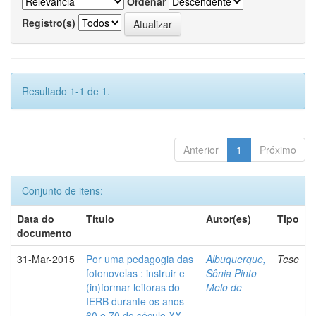
Ordenar
Registro(s)
Resultado 1-1 de 1.
Anterior
1
Próximo
Conjunto de itens:
Data do
Título
Autor(es)
Tipo
documento
31-Mar-2015
Por uma pedagogia das
Albuquerque,
Tese
fotonovelas : instruir e
Sônia Pinto
(in)formar leitoras do
Melo de
IERB durante os anos
60 e 70 do século XX