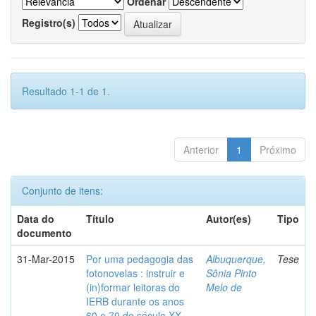
Ordenar
Registro(s)
Resultado 1-1 de 1.
Anterior
1
Próximo
Conjunto de itens:
Data do
Título
Autor(es)
Tipo
documento
31-Mar-2015
Por uma pedagogia das
Albuquerque,
Tese
fotonovelas : instruir e
Sônia Pinto
(in)formar leitoras do
Melo de
IERB durante os anos
60 e 70 do século XX