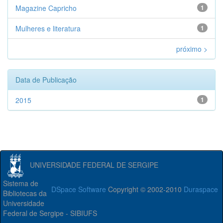
Magazine Capricho
1
Mulheres e literatura
1
próximo >
Data de Publicação
2015
1
UNIVERSIDADE FEDERAL DE SERGIPE
Sistema de
DSpace Software
Copyright © 2002-2010
Duraspace
Bibliotecas da
Universidade
Federal de Sergipe - SIBIUFS