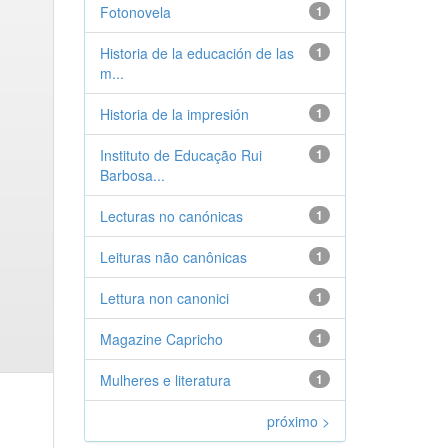
Fotonovela
1
Historia de la educación de las
1
m...
Historia de la impresión
1
Instituto de Educação Rui
1
Barbosa...
Lecturas no canónicas
1
Leituras não canônicas
1
Lettura non canonici
1
Magazine Capricho
1
Mulheres e literatura
1
próximo >