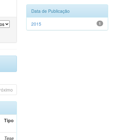
Data de Publicação
2015
1
róximo
Tipo
Tese