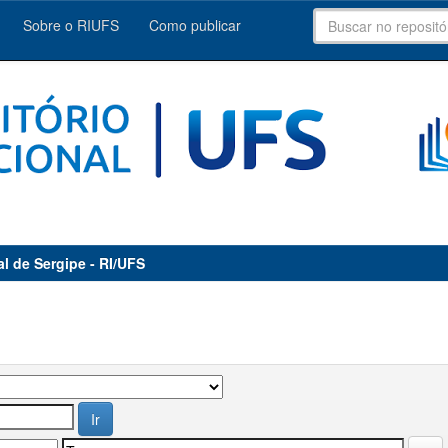
Sobre o RIUFS
Como publicar
al de Sergipe - RI/UFS