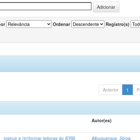
por
Ordenar
Registro(s)
Anterior
1
P
Autor(es)
instruir e (in)formar leitoras do IERB
Albuquerque, Sônia