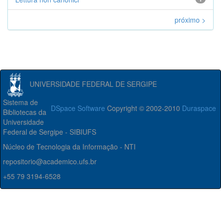
próximo >
UNIVERSIDADE FEDERAL DE SERGIPE
Sistema de
DSpace Software
Copyright © 2002-2010
Duraspace
Bibliotecas da
Universidade
Federal de Sergipe - SIBIUFS
Núcleo de Tecnologia da Informação - NTI
repositorio@academico.ufs.br
+55 79 3194-6528