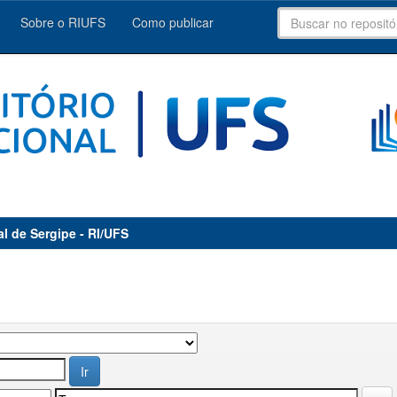
Sobre o RIUFS
Como publicar
al de Sergipe - RI/UFS