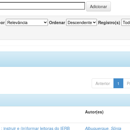
por
Ordenar
Registro(s)
Anterior
1
P
Autor(es)
instruir e (in)formar leitoras do IERB
Albuquerque, Sônia