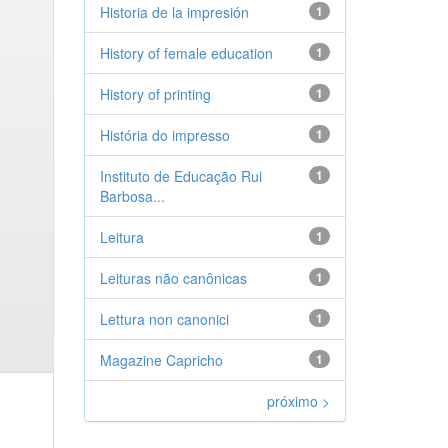
Historia de la impresión
1
History of female education
1
History of printing
1
História do impresso
1
Instituto de Educação Rui
1
Barbosa...
Leitura
1
Leituras não canônicas
1
Lettura non canonici
1
Magazine Capricho
1
próximo >