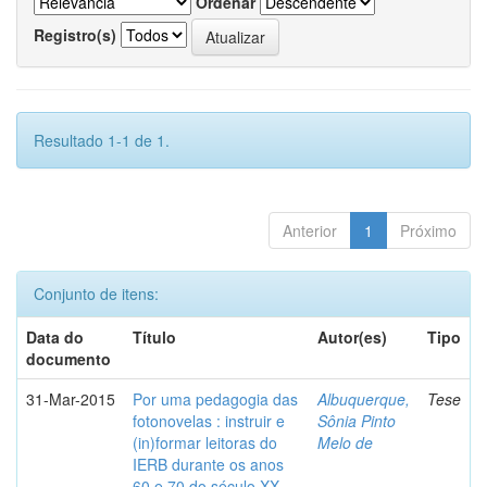
Ordenar
Registro(s)
Resultado 1-1 de 1.
Anterior
1
Próximo
Conjunto de itens:
Data do
Título
Autor(es)
Tipo
documento
31-Mar-2015
Por uma pedagogia das
Albuquerque,
Tese
fotonovelas : instruir e
Sônia Pinto
(in)formar leitoras do
Melo de
IERB durante os anos
60 e 70 do século XX