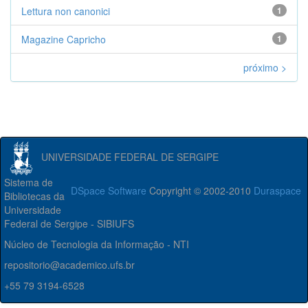
Lettura non canonici
1
Magazine Capricho
1
próximo >
UNIVERSIDADE FEDERAL DE SERGIPE
Sistema de
DSpace Software
Copyright © 2002-2010
Duraspace
Bibliotecas da
Universidade
Federal de Sergipe - SIBIUFS
Núcleo de Tecnologia da Informação - NTI
repositorio@academico.ufs.br
+55 79 3194-6528