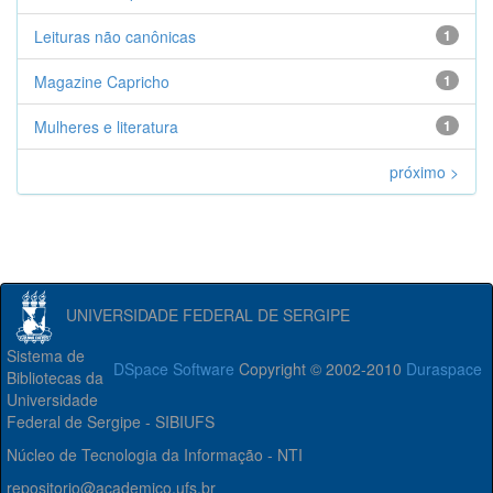
Leituras não canônicas
1
Magazine Capricho
1
Mulheres e literatura
1
próximo >
UNIVERSIDADE FEDERAL DE SERGIPE
Sistema de
DSpace Software
Copyright © 2002-2010
Duraspace
Bibliotecas da
Universidade
Federal de Sergipe - SIBIUFS
Núcleo de Tecnologia da Informação - NTI
repositorio@academico.ufs.br