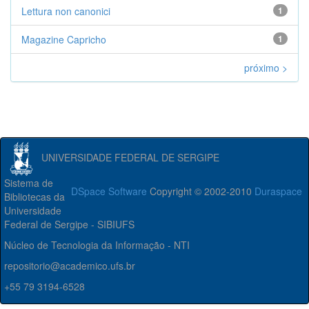
Lettura non canonici
1
Magazine Capricho
1
próximo >
UNIVERSIDADE FEDERAL DE SERGIPE
Sistema de
DSpace Software
Copyright © 2002-2010
Duraspace
Bibliotecas da
Universidade
Federal de Sergipe - SIBIUFS
Núcleo de Tecnologia da Informação - NTI
repositorio@academico.ufs.br
+55 79 3194-6528