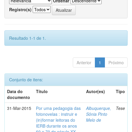
Ordenar
Registro(s)
Resultado 1-1 de 1.
Anterior
1
Próximo
Conjunto de itens:
Data do
Título
Autor(es)
Tipo
documento
31-Mar-2015
Por uma pedagogia das
Albuquerque,
Tese
fotonovelas : instruir e
Sônia Pinto
(in)formar leitoras do
Melo de
IERB durante os anos
60 e 70 do século XX