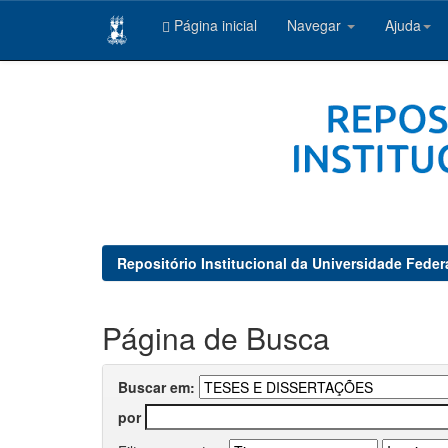
Página inicial
Navegar
Ajuda
Skip
navigation
Repositório Institucional da Universidade Feder
Página de Busca
Buscar em:
por