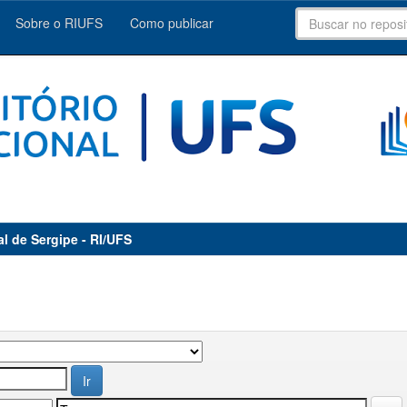
Sobre o RIUFS
Como publicar
al de Sergipe - RI/UFS