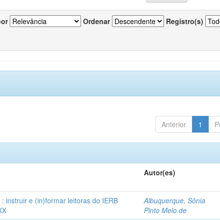
por
Ordenar
Registro(s)
Anterior
1
P
Autor(es)
instruir e (in)formar leitoras do IERB
Albuquerque, Sônia
XX
Pinto Melo de