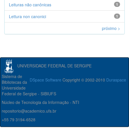
Leituras não canônicas
1
Lettura non canonici
1
próximo >
UNIVERSIDADE FEDERAL DE SERGIPE
Sistema de
DSpace Software
Copyright © 2002-2010
Duraspace
Bibliotecas da
Universidade
Federal de Sergipe - SIBIUFS
Núcleo de Tecnologia da Informação - NTI
repositorio@academico.ufs.br
+55 79 3194-6528