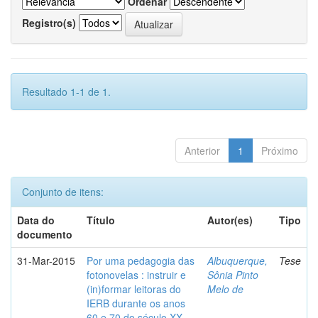
Ordenar
Registro(s)
Resultado 1-1 de 1.
Anterior
1
Próximo
Conjunto de itens:
Data do
Título
Autor(es)
Tipo
documento
31-Mar-2015
Por uma pedagogia das
Albuquerque,
Tese
fotonovelas : instruir e
Sônia Pinto
(in)formar leitoras do
Melo de
IERB durante os anos
60 e 70 do século XX