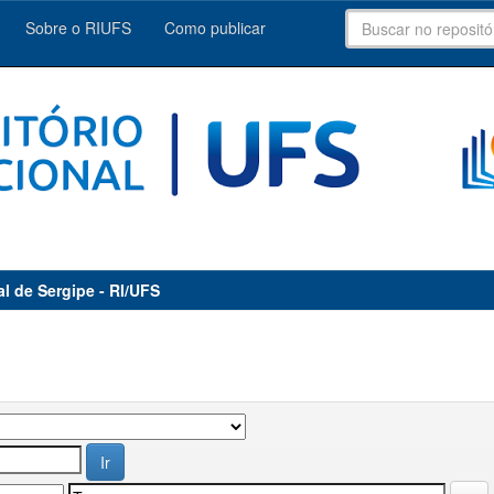
Sobre o RIUFS
Como publicar
al de Sergipe - RI/UFS