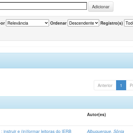
por
Ordenar
Registro(s)
Anterior
1
P
Autor(es)
instruir e (in)formar leitoras do IERB
Albuquerque, Sônia