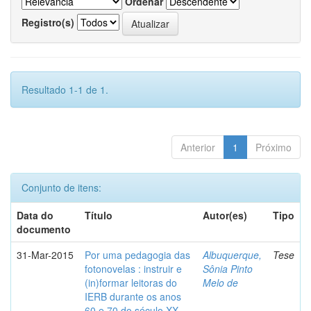
Ordenar
Registro(s)
Resultado 1-1 de 1.
Anterior
1
Próximo
Conjunto de itens:
Data do
Título
Autor(es)
Tipo
documento
31-Mar-2015
Por uma pedagogia das
Albuquerque,
Tese
fotonovelas : instruir e
Sônia Pinto
(in)formar leitoras do
Melo de
IERB durante os anos
60 e 70 do século XX