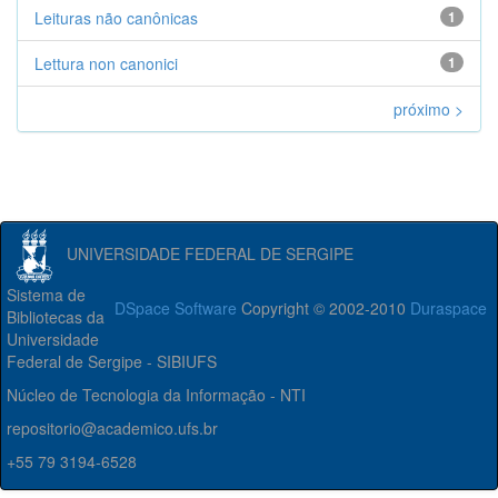
Leituras não canônicas
1
Lettura non canonici
1
próximo >
UNIVERSIDADE FEDERAL DE SERGIPE
Sistema de
DSpace Software
Copyright © 2002-2010
Duraspace
Bibliotecas da
Universidade
Federal de Sergipe - SIBIUFS
Núcleo de Tecnologia da Informação - NTI
repositorio@academico.ufs.br
+55 79 3194-6528