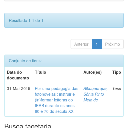
Resultado 1-1 de 1.
Anterior
1
Próximo
Conjunto de itens:
Data do
Título
Autor(es)
Tipo
documento
31-Mar-2015
Por uma pedagogia das
Albuquerque,
Tese
fotonovelas : instruir e
Sônia Pinto
(in)formar leitoras do
Melo de
IERB durante os anos
60 e 70 do século XX
Busca facetada