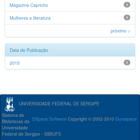
Magazine Capricho
1
Mulheres e literatura
1
próximo >
Data de Publicação
2015
1
UNIVERSIDADE FEDERAL DE SERGIPE
Sistema de
DSpace Software
Copyright © 2002-2010
Duraspace
Bibliotecas da
Universidade
Federal de Sergipe - SIBIUFS