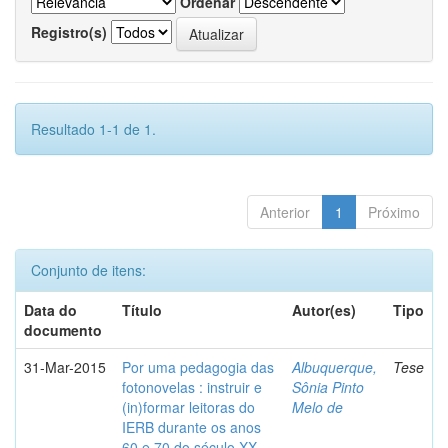
Ordenar
Registro(s)
Resultado 1-1 de 1.
Anterior
1
Próximo
Conjunto de itens:
Data do
Título
Autor(es)
Tipo
documento
31-Mar-2015
Por uma pedagogia das
Albuquerque,
Tese
fotonovelas : instruir e
Sônia Pinto
(in)formar leitoras do
Melo de
IERB durante os anos
60 e 70 do século XX