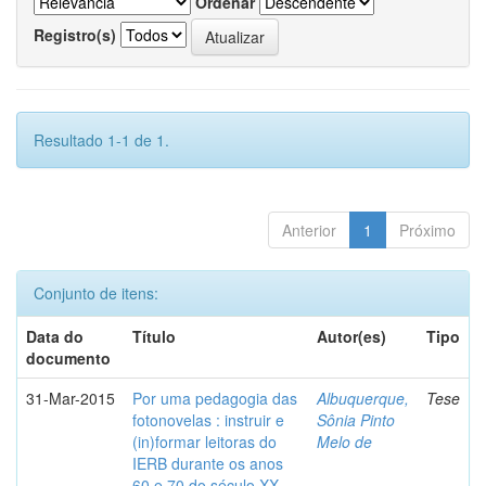
Ordenar
Registro(s)
Resultado 1-1 de 1.
Anterior
1
Próximo
Conjunto de itens:
Data do
Título
Autor(es)
Tipo
documento
31-Mar-2015
Por uma pedagogia das
Albuquerque,
Tese
fotonovelas : instruir e
Sônia Pinto
(in)formar leitoras do
Melo de
IERB durante os anos
60 e 70 do século XX