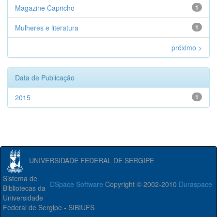
Magazine Capricho
1
Mulheres e literatura
1
próximo >
Data de Publicação
2015
1
UNIVERSIDADE FEDERAL DE SERGIPE
Sistema de
DSpace Software
Copyright © 2002-2010
Duraspace
Bibliotecas da
Universidade
Federal de Sergipe - SIBIUFS