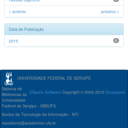
< anterior
próximo >
Data de Publicação
2015
1
UNIVERSIDADE FEDERAL DE SERGIPE
Sistema de
DSpace Software
Copyright © 2002-2010
Duraspace
Bibliotecas da
Universidade
Federal de Sergipe - SIBIUFS
Núcleo de Tecnologia da Informação - NTI
repositorio@academico.ufs.br