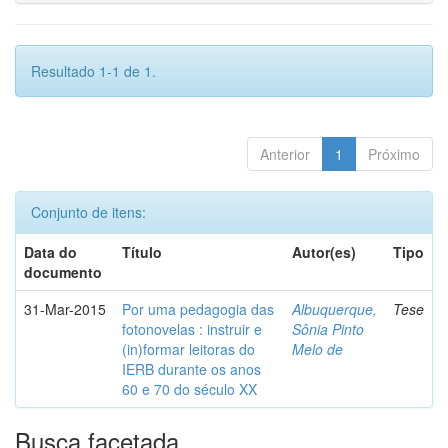
Resultado 1-1 de 1.
Anterior
1
Próximo
Conjunto de itens:
Data do
Título
Autor(es)
Tipo
documento
31-Mar-2015
Por uma pedagogia das
Albuquerque,
Tese
fotonovelas : instruir e
Sônia Pinto
(in)formar leitoras do
Melo de
IERB durante os anos
60 e 70 do século XX
Busca facetada