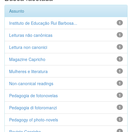
Assunto
Instituto de Educação Rui Barbosa...
1
Leituras não canônicas
1
Lettura non canonici
1
Magazine Capricho
1
Mulheres e literatura
1
Non-canonical readings
1
Pedagogia de fotonovelas
1
Pedagogia di fotoromanzi
1
Pedagogy of photo-novels
1
Revista Capricho
1