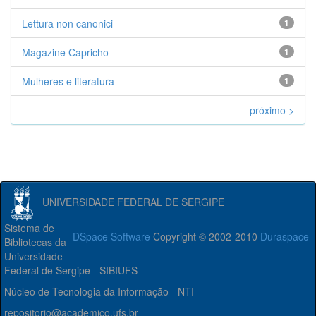
Lettura non canonici
1
Magazine Capricho
1
Mulheres e literatura
1
próximo >
UNIVERSIDADE FEDERAL DE SERGIPE
Sistema de
DSpace Software
Copyright © 2002-2010
Duraspace
Bibliotecas da
Universidade
Federal de Sergipe - SIBIUFS
Núcleo de Tecnologia da Informação - NTI
repositorio@academico.ufs.br