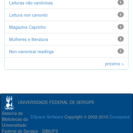
Leituras não canônicas
1
Lettura non canonici
1
Magazine Capricho
1
Mulheres e literatura
1
Non-canonical readings
1
próximo >
UNIVERSIDADE FEDERAL DE SERGIPE
Sistema de
DSpace Software
Copyright © 2002-2010
Duraspace
Bibliotecas da
Universidade
Federal de Sergipe - SIBIUFS