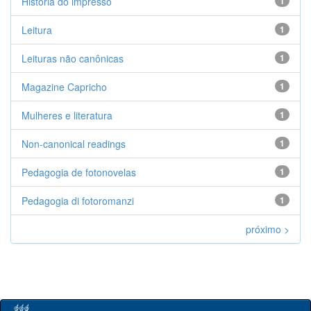
História do impresso
1
Leitura
1
Leituras não canônicas
1
Magazine Capricho
1
Mulheres e literatura
1
Non-canonical readings
1
Pedagogia de fotonovelas
1
Pedagogia di fotoromanzi
1
próximo >