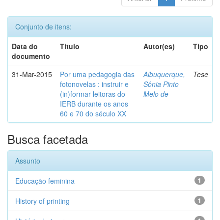
Conjunto de itens:
Data do
Título
Autor(es)
Tipo
documento
31-Mar-2015
Por uma pedagogia das
Albuquerque,
Tese
fotonovelas : instruir e
Sônia Pinto
(in)formar leitoras do
Melo de
IERB durante os anos
60 e 70 do século XX
Busca facetada
Assunto
Educação feminina
1
History of printing
1