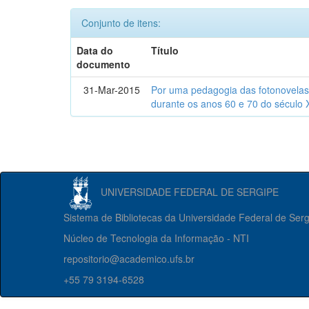
Conjunto de itens:
Data do
Título
documento
31-Mar-2015
Por uma pedagogia das fotonovelas : 
durante os anos 60 e 70 do século 
UNIVERSIDADE FEDERAL DE SERGIPE
Sistema de Bibliotecas da Universidade Federal de Ser
Núcleo de Tecnologia da Informação - NTI
repositorio@academico.ufs.br
+55 79 3194-6528