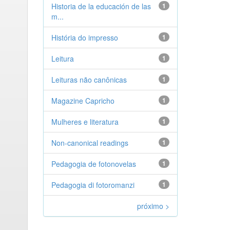
Historia de la educación de las
1
m...
História do impresso
1
Leitura
1
Leituras não canônicas
1
Magazine Capricho
1
Mulheres e literatura
1
Non-canonical readings
1
Pedagogia de fotonovelas
1
Pedagogia di fotoromanzi
1
próximo >