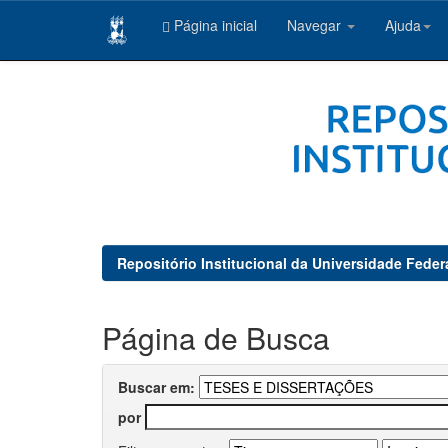
Página inicial
Navegar
Ajuda
Skip
navigation
Repositório Institucional da Universidade Feder
Página de Busca
Buscar em:
por