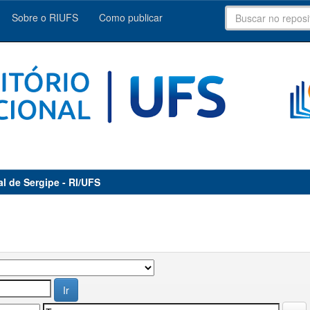
Sobre o RIUFS
Como publicar
al de Sergipe - RI/UFS