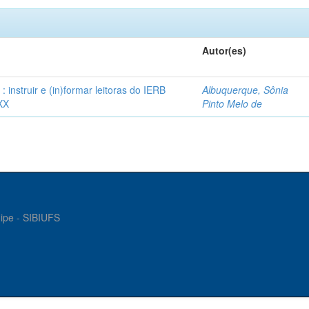
Autor(es)
instruir e (in)formar leitoras do IERB
Albuquerque, Sônia
XX
Pinto Melo de
gipe - SIBIUFS