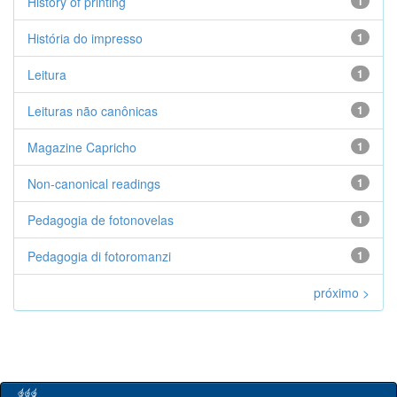
History of printing
1
História do impresso
1
Leitura
1
Leituras não canônicas
1
Magazine Capricho
1
Non-canonical readings
1
Pedagogia de fotonovelas
1
Pedagogia di fotoromanzi
1
próximo >