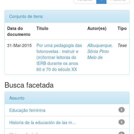
Conjunto de itens:
Data do
Título
Autor(es)
Tipo
documento
31-Mar-2015
Por uma pedagogia das
Albuquerque,
Tese
fotonovelas : instruir e
Sônia Pinto
(in)formar leitoras do
Melo de
IERB durante os anos
60 e 70 do século XX
Busca facetada
Assunto
Educação feminina
1
Historia de la educación de las m...
1