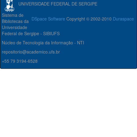
UNIVERSIDADE FEDERAL DE SERGIPE
Sistema de
DSpace Software
Copyright © 2002-2010
Duraspace
Bibliotecas da
Universidade
Federal de Sergipe - SIBIUFS
Núcleo de Tecnologia da Informação - NTI
repositorio@academico.ufs.br
+55 79 3194-6528