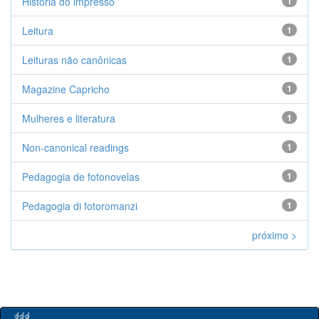
História do impresso
1
Leitura
1
Leituras não canônicas
1
Magazine Capricho
1
Mulheres e literatura
1
Non-canonical readings
1
Pedagogia de fotonovelas
1
Pedagogia di fotoromanzi
1
próximo >