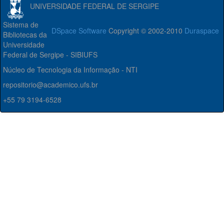
UNIVERSIDADE FEDERAL DE SERGIPE
Sistema de
DSpace Software
Copyright © 2002-2010
Duraspace
Bibliotecas da
Universidade
Federal de Sergipe - SIBIUFS
Núcleo de Tecnologia da Informação - NTI
repositorio@academico.ufs.br
+55 79 3194-6528