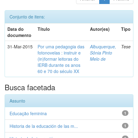
Conjunto de itens:
Data do
Título
Autor(es)
Tipo
documento
31-Mar-2015
Por uma pedagogia das
Albuquerque,
Tese
fotonovelas : instruir e
Sônia Pinto
(in)formar leitoras do
Melo de
IERB durante os anos
60 e 70 do século XX
Busca facetada
Assunto
Educação feminina
1
Historia de la educación de las m...
1