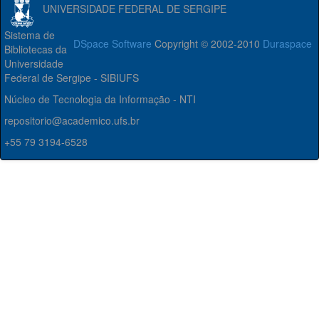
UNIVERSIDADE FEDERAL DE SERGIPE
Sistema de
DSpace Software
Copyright © 2002-2010
Duraspace
Bibliotecas da
Universidade
Federal de Sergipe - SIBIUFS
Núcleo de Tecnologia da Informação - NTI
repositorio@academico.ufs.br
+55 79 3194-6528