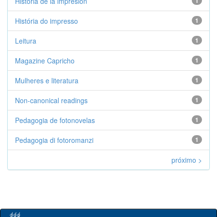
Historia de la impresión
1
História do impresso
1
Leitura
1
Magazine Capricho
1
Mulheres e literatura
1
Non-canonical readings
1
Pedagogia de fotonovelas
1
Pedagogia di fotoromanzi
1
próximo >