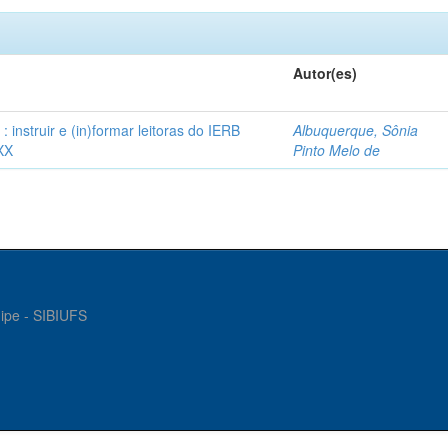
Autor(es)
instruir e (in)formar leitoras do IERB
Albuquerque, Sônia
XX
Pinto Melo de
gipe - SIBIUFS