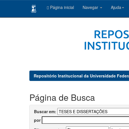
Página inicial
Navegar
Ajuda
Skip
navigation
Repositório Institucional da Universidade Feder
Página de Busca
Buscar em:
por