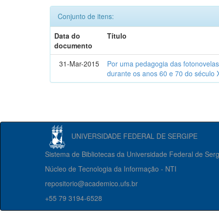
Conjunto de itens:
Data do
Título
documento
31-Mar-2015
Por uma pedagogia das fotonovelas : 
durante os anos 60 e 70 do século 
UNIVERSIDADE FEDERAL DE SERGIPE
Sistema de Bibliotecas da Universidade Federal de Ser
Núcleo de Tecnologia da Informação - NTI
repositorio@academico.ufs.br
+55 79 3194-6528