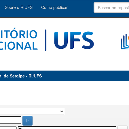
Sobre o RIUFS
Como publicar
al de Sergipe - RI/UFS