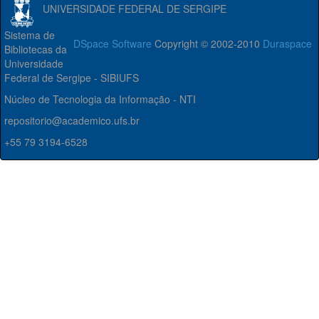
UNIVERSIDADE FEDERAL DE SERGIPE
Sistema de
DSpace Software
Copyright © 2002-2010
Duraspace
Bibliotecas da
Universidade
Federal de Sergipe - SIBIUFS
Núcleo de Tecnologia da Informação - NTI
repositorio@academico.ufs.br
+55 79 3194-6528