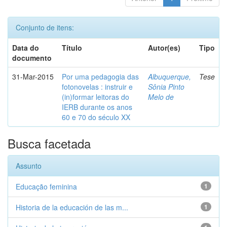
Conjunto de itens:
Data do
Título
Autor(es)
Tipo
documento
31-Mar-2015
Por uma pedagogia das
Albuquerque,
Tese
fotonovelas : instruir e
Sônia Pinto
(in)formar leitoras do
Melo de
IERB durante os anos
60 e 70 do século XX
Busca facetada
Assunto
Educação feminina
1
Historia de la educación de las m...
1