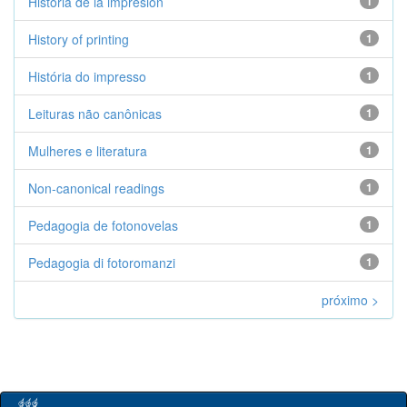
Historia de la impresión
1
History of printing
1
História do impresso
1
Leituras não canônicas
1
Mulheres e literatura
1
Non-canonical readings
1
Pedagogia de fotonovelas
1
Pedagogia di fotoromanzi
1
próximo >