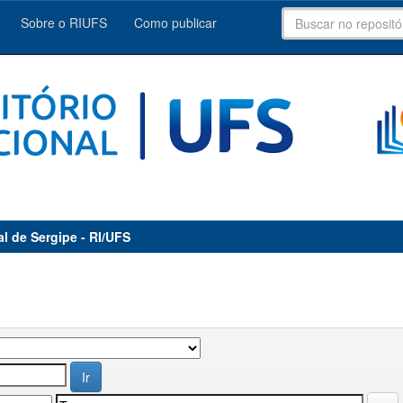
Sobre o RIUFS
Como publicar
al de Sergipe - RI/UFS