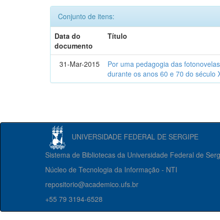
Conjunto de itens:
Data do
Título
documento
31-Mar-2015
Por uma pedagogia das fotonovelas : 
durante os anos 60 e 70 do século 
UNIVERSIDADE FEDERAL DE SERGIPE
Sistema de Bibliotecas da Universidade Federal de Ser
Núcleo de Tecnologia da Informação - NTI
repositorio@academico.ufs.br
+55 79 3194-6528