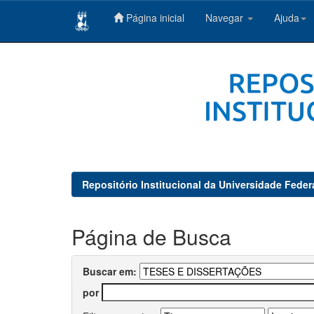
Página inicial
Navegar
Ajuda
Skip
navigation
Repositório Institucional da Universidade Feder
Página de Busca
Buscar em:
por