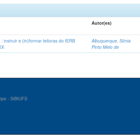
Autor(es)
instruir e (in)formar leitoras do IERB
Albuquerque, Sônia
XX
Pinto Melo de
gipe - SIBIUFS