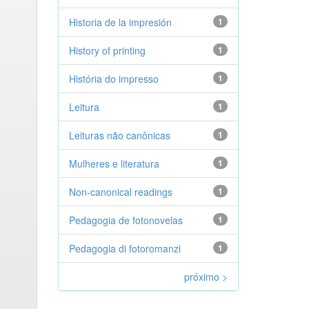
Historia de la impresión
1
History of printing
1
História do impresso
1
Leitura
1
Leituras não canônicas
1
Mulheres e literatura
1
Non-canonical readings
1
Pedagogia de fotonovelas
1
Pedagogia di fotoromanzi
1
próximo >