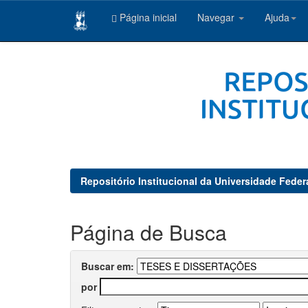
Página inicial
Navegar
Ajuda
Skip
navigation
Repositório Institucional da Universidade Feder
Página de Busca
Buscar em:
por