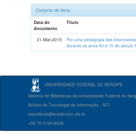
Conjunto de itens:
Data do
Título
documento
31-Mar-2015
Por uma pedagogia das fotonovelas : 
durante os anos 60 e 70 do século 
UNIVERSIDADE FEDERAL DE SERGIPE
Sistema de Bibliotecas da Universidade Federal de Ser
Núcleo de Tecnologia da Informação - NTI
repositorio@academico.ufs.br
+55 79 3194-6528