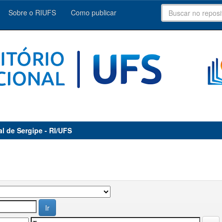
Sobre o RIUFS
Como publicar
al de Sergipe - RI/UFS