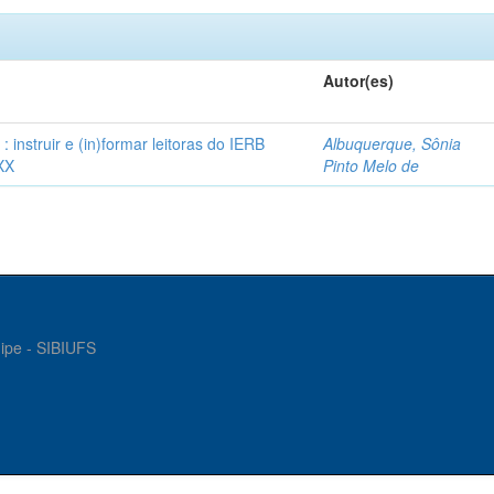
Autor(es)
instruir e (in)formar leitoras do IERB
Albuquerque, Sônia
XX
Pinto Melo de
gipe - SIBIUFS