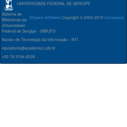
UNIVERSIDADE FEDERAL DE SERGIPE
Sistema de
DSpace Software
Copyright © 2002-2010
Duraspace
Bibliotecas da
Universidade
Federal de Sergipe - SIBIUFS
Núcleo de Tecnologia da Informação - NTI
repositorio@academico.ufs.br
+55 79 3194-6528