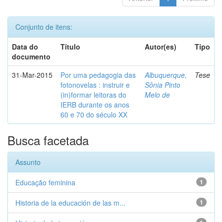
Conjunto de itens:
Data do
Título
Autor(es)
Tipo
documento
31-Mar-2015
Por uma pedagogia das
Albuquerque,
Tese
fotonovelas : instruir e
Sônia Pinto
(in)formar leitoras do
Melo de
IERB durante os anos
60 e 70 do século XX
Busca facetada
Assunto
Educação feminina
1
Historia de la educación de las m...
1