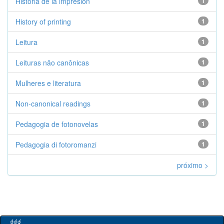
Historia de la impresión
1
History of printing
1
Leitura
1
Leituras não canônicas
1
Mulheres e literatura
1
Non-canonical readings
1
Pedagogia de fotonovelas
1
Pedagogia di fotoromanzi
1
próximo >