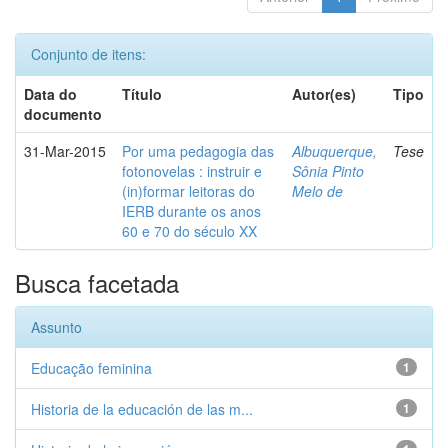
Conjunto de itens:
Data do
Título
Autor(es)
Tipo
documento
31-Mar-2015
Por uma pedagogia das
Albuquerque,
Tese
fotonovelas : instruir e
Sônia Pinto
(in)formar leitoras do
Melo de
IERB durante os anos
60 e 70 do século XX
Busca facetada
Assunto
Educação feminina
1
Historia de la educación de las m...
1