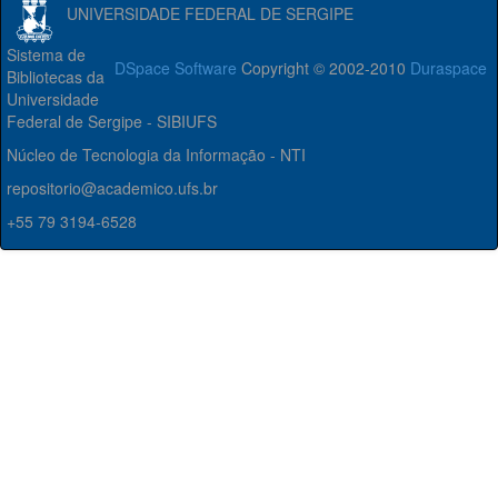
UNIVERSIDADE FEDERAL DE SERGIPE
Sistema de
DSpace Software
Copyright © 2002-2010
Duraspace
Bibliotecas da
Universidade
Federal de Sergipe - SIBIUFS
Núcleo de Tecnologia da Informação - NTI
repositorio@academico.ufs.br
+55 79 3194-6528